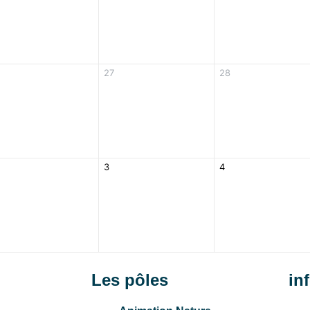
27
28
3
4
Les pôles
in