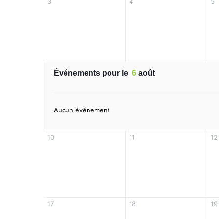
3
4
5
Événements pour le
6
août
Aucun événement
10
11
12
17
18
19