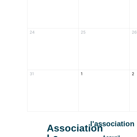
24
25
26
31
1
2
l'association
Association