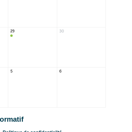
30
29
5
6
formatif