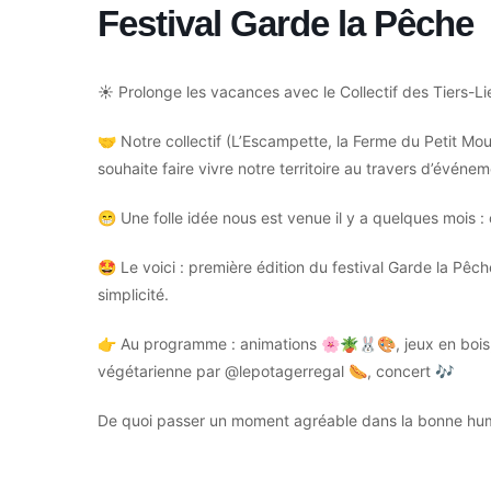
Festival Garde la Pêche
☀️
Prolonge les vacances avec le Collectif des Tiers-Li
🤝
Notre collectif (L’Escampette, la Ferme du Petit Mou
souhaite faire vivre notre territoire au travers d’événe
😁
Une folle idée nous est venue il y a quelques mois :
🤩
Le voici : première édition du festival Garde la Pêche
simplicité.
👉
Au programme : animations
🌸🪴🐰🎨
, jeux en bois
végétarienne par @lepotagerregal
🌭
, concert
🎶
De quoi passer un moment agréable dans la bonne hum