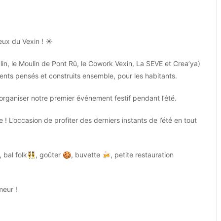
eux du Vexin !
☀️
lin, le Moulin de Pont Rû, le Cowork Vexin, La SEVE et Crea’ya)
ments pensés et construits ensemble, pour les habitants.
 organiser notre premier événement festif pendant l’été.
 ! L’occasion de profiter des derniers instants de l’été en tout
, bal folk
👯
, goûter
🍪
, buvette
🍻
, petite restauration
eur !