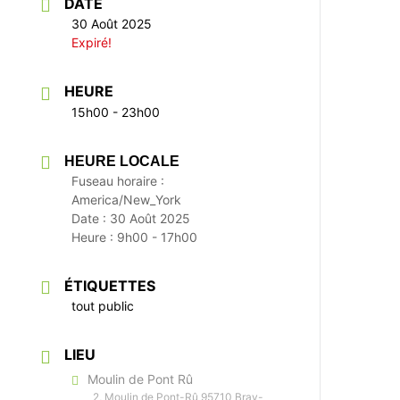
DATE
30 Août 2025
Expiré!
HEURE
15h00 - 23h00
HEURE LOCALE
Fuseau horaire :
America/New_York
Date :
30 Août 2025
Heure :
9h00 - 17h00
ÉTIQUETTES
tout public
LIEU
Moulin de Pont Rû
2, Moulin de Pont-Rû 95710 Bray-