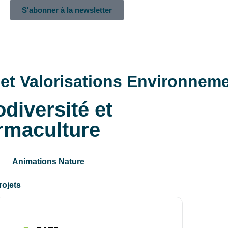
S'abonner à la newsletter
et Valorisations Environnem
odiversité et
ermaculture
Animations Nature
ojets