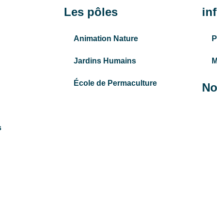
Les pôles
in
Animation Nature
P
Jardins Humains
M
École de Permaculture
No
s