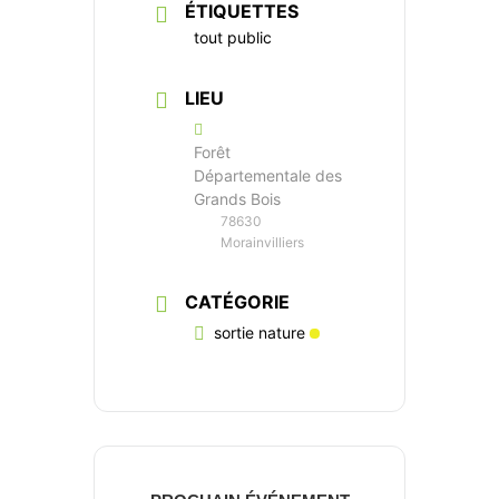
ÉTIQUETTES
tout public
LIEU
Forêt
Départementale des
Grands Bois
78630
Morainvilliers
CATÉGORIE
Association La SEVE
sortie nature
Éducation à la biodiversité
& formation à la permaculture