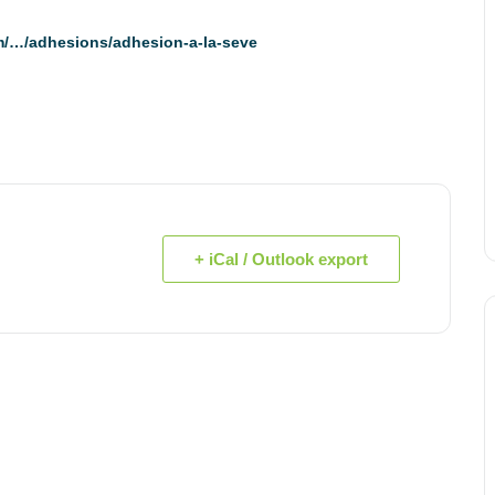
m/…/adhesions/adhesion-a-la-seve
+ iCal / Outlook export