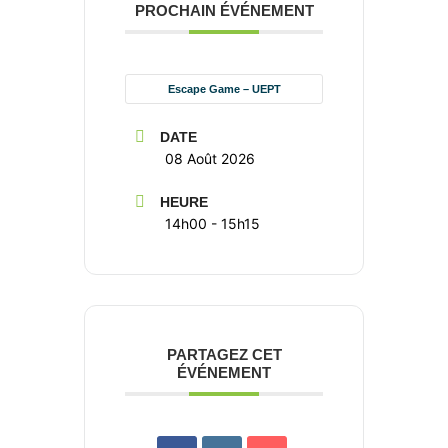
PROCHAIN ÉVÉNEMENT
Escape Game – UEPT
Association La SEVE
Éducation à la biodiversité
& formation à la permaculture
DATE
08 Août 2026
HEURE
14h00 - 15h15
PARTAGEZ CET
ÉVÉNEMENT