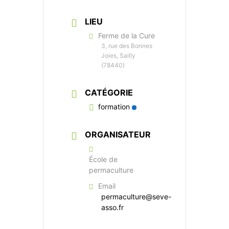
LIEU
Ferme de la Cure
3, rue des Bonnes
Joies, Sailly
(78440)
CATÉGORIE
formation
ORGANISATEUR
École de
permaculture
Association La SEVE
Email
Éducation à la biodiversité
permaculture@seve-
& formation à la permaculture
asso.fr