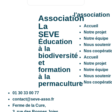
l'association
Association
La
Accueil
SEVE
Notre projet
Notre équipe
Éducation
Nous soutenir
à la
Nos coopérati
biodiversité
Accueil
et
Notre projet
formation
Notre équipe
à la
Nous soutenir
permaculture
Nos coopérati
01 30 33 00 77
contact@seve-asso.fr
Ferme de la Cure
,
3, rue des Bonnes Joies,