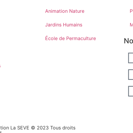
Animation Nature
P
Jardins Humains
M
École de Permaculture
No
s
tion La SEVE © 2023 Tous droits
s