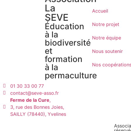
La
Accueil
SEVE
Éducation
Notre projet
à la
Notre équipe
biodiversité
et
Nous soutenir
formation
Nos coopération
à la
permaculture
01 30 33 00 77
contact@seve-asso.fr
Ferme de la Cure
,
3, rue des Bonnes Joies,
SAILLY (78440), Yvelines
Associa
réservé