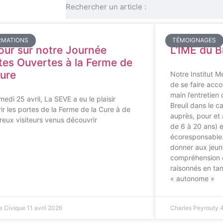
RMATIONS
TÉMOIGNAGES
our sur notre Journée
L’IME du B
tes Ouvertes à la Ferme de
Cure
Notre Institut M
de se faire acc
main l’entretien
edi 25 avril, La SEVE a eu le plaisir
Breuil dans le 
rir les portes de la Ferme de la Cure à de
auprès, pour et 
eux visiteurs venus découvrir
de 6 à 20 ans) 
écoresponsable.
donner aux jeune
compréhension e
raisonnés en tan
« autonome »
e Civique
11 avril 2026
Charles Peyrouty