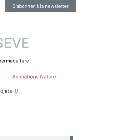
S'abonner à la newsletter
 SEVE
 permaculture
Animations Nature
ojets